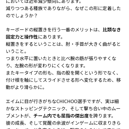
においては近年減少傾向にあります
。
減りつつある種族でありながら、なぜこの形に定着した
のでしょうか？
キーボードの縦置きを行う一番のメリットは、
比類なき
固定力と操作性
にあります。
縦置きをするということは、
肘・手首が大きく曲がる
と
いうこと。
つまり水平に置いたときと比べ
腕の筋が張りやすくな
り、左腕の形が変わりにくく
なります。
またキータイプの形も、指の股を開くという形でなく、
付け根を軸にしてスライドさせる
形へ変化するため、移
動がより滑らかに。
エイムに目が行きがちなCHICHOO選手ですが、実は
細
かなストッピングテクニック
、そして
撃ち合い中のムー
ブメント
が、
チーム内でも屈指の傑出度
を誇ります。
彼の成長、そして覚醒の余波がインゲームに収まりきら