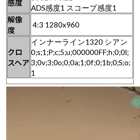
感度
ADS感度1 スコープ感度1
解像
4:3 1280x960
度
インナーライン1320 シアン
クロ
0;s;1;P;c;5;u;000000FF;h;0;0l;
スヘア
3;0v;3;0o;0;0a;1;0f;0;1b;0;S;o;
1