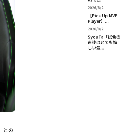
2026/8/2
【Pick Up MVP
Player】...
2026/8/2
SyouTa「試合の
直後はとても悔
しい気...
H）との