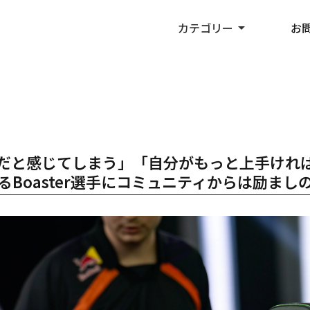
カテゴリー
arrow_drop_up
お
せいだと感じてしまう」「自分がもっと上手けれ
するBoaster選手にコミュニティからは励まし