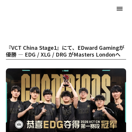
dehaze
『VCT China Stage1』にて、EDward Gamingが
優勝 ― EDG / XLG / DRG がMasters Londonへ