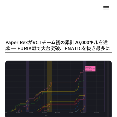
dehaze
Paper RexがVCTチーム初の累計20,000キルを達
成 ─ FURIA戦で大台突破、FNATICを抜き最多に