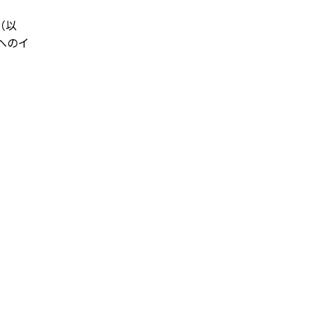
A（以
Gへのイ