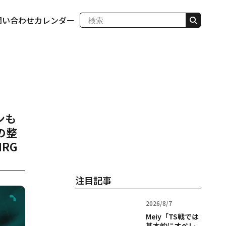
問い合わせ
カレンダー
ンも
の整
RG
注目記事
2026/8/7
Meiy「TS戦では
基本的にオペレ