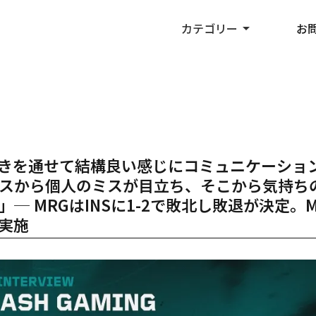
カテゴリー
arrow_drop_up
お
ちの動きを通せて結構良い感じにコミュニケーショ
スから個人のミスが目立ち、そこから気持ち
 MRGはINSに1-2で敗北し敗退が決定。M
実施