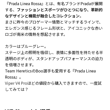
『Prada Linea Rossa』とは、有名ブランドPradaが展開
する、
ファッションとスポーツがひとつになり、革新的
なデザインと機能が融合したコレクション
。
まさに昨今のプロゲーマー情勢とマッチするラインで、
エレガンス感じるフレーム形状と、アイコニックな赤い
ロゴが南米の情熱を想起
させます。
カラーはブルーグレー。
ステージ上の照明を吸収し、表情に多面性を持たせる半
透明のボディが、スタンドアップパフォーマンスの迫力
を倍増させます。
Team HereticsのBoo選手も愛用する『Prada Linea
Rossa』。
Viper V4 Pro
ほどの値段から購入できます
ので、一度試
してみては？