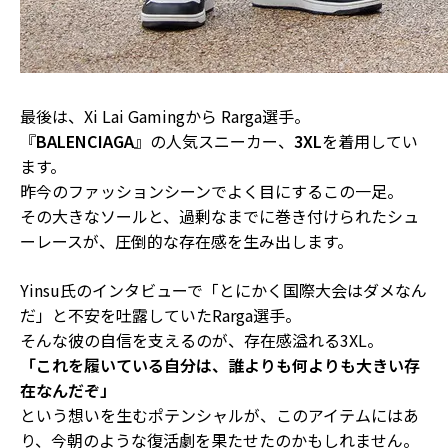
最後は、Xi Lai Gamingから Rarga選手。
『
BALENCIAGA
』の人気スニーカー、
3XL
を着用してい
ます。
昨今のファッションシーンでよく目にするこの一足。
その大きなソールと、過剰なまでに巻き付けられたシュ
ーレースが、
圧倒的な存在感を生み出します
。
Yinsu氏のインタビューで「とにかく国際大会はダメなん
だ」と不安を吐露していたRarga選手。
そんな彼の自信を支えるのが、存在感溢れる3XL。
「これを履いている自分は、誰よりも何よりも大きい存
在なんだぞ」
という想いを生むポテンシャルが、このアイテムにはあ
り、今朝のような復活劇を果たせたのかもしれません。