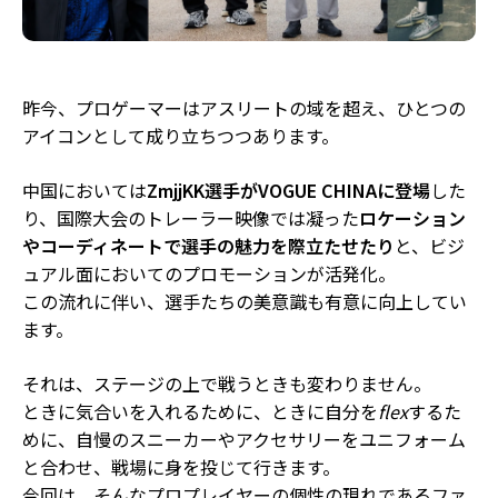
昨今、プロゲーマーはアスリートの域を超え、ひとつの
アイコンとして成り立ちつつあります。
中国においては
ZmjjKK選手がVOGUE CHINAに登場
した
り、国際大会のトレーラー映像では凝った
ロケーション
やコーディネートで選手の魅力を際立たせたり
と、ビジ
ュアル面においてのプロモーションが活発化。
この流れに伴い、選手たちの美意識も有意に向上してい
ます。
それは、ステージの上で戦うときも変わりません。
ときに気合いを入れるために、ときに自分を
flex
するた
めに、自慢のスニーカーやアクセサリーをユニフォーム
と合わせ、戦場に身を投じて行きます。
今回は、そんな
プロプレイヤーの個性の現れであるファ