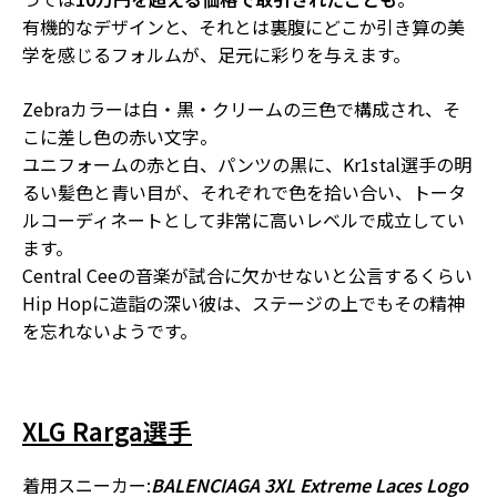
有機的なデザインと、それとは裏腹にどこか引き算の美
学を感じるフォルムが、足元に彩りを与えます。
Zebraカラーは白・黒・クリームの三色で構成され、そ
こに差し色の赤い文字。
ユニフォームの赤と白、パンツの黒に、Kr1stal選手の明
るい髪色と青い目が、
それぞれで色を拾い合い、トータ
ルコーディネートとして非常に高いレベルで成立
してい
ます。
Central Ceeの音楽が試合に欠かせないと公言するくらい
Hip Hopに造詣の深い彼は、ステージの上でもその精神
を忘れないようです。
XLG Rarga選手
着用スニーカー:
BALENCIAGA 3XL Extreme Laces Logo