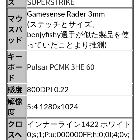
ス
SUPERSTRIKE
Gamesense Rader 3mm
マウ
(ステッチとサイズ、
スパ
benjyfishy選手が似た製品を使
ッド
っていたことより推測)
キー
ボー
Pulsar PCMK 3HE 60
ド
感度
800DPI 0.22
解像
5:4 1280x1024
度
クロ
インナーライン1422 ホワイト
スヘ
0;s;1;P;u;000000FF;h;0;0l;4;0v;