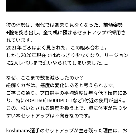
彼の体勢は、現代ではあまり見なくなった、
前傾姿勢
+腕を突き出し、全て机に預けるセットアップ
が採用さ
れています。
2021年ごろはよく見られた、この組み合わせ。
しかし2026年現在ではめっきり少なくなり、
リージョン
に2人レベル
まで追いやられてしまいました......
なぜ、ここまで数を減らしたのか？
紐解くカギは、
感度の変化
にあると考えられます。
ご存じの通り、プロ選手の平均感度は年々低下傾向にあ
り、特にeDPI160(1600DPI 0.1など)付近の使用が盛ん。
この、強いとされる感度を扱う上で、
腕に体重が乗りや
すい本セットアップは不向き
なのです。
koshmaras選手のセットアップが生き残った理由は、お