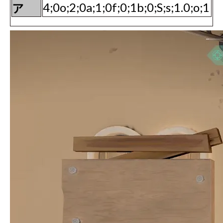
ア
4;0o;2;0a;1;0f;0;1b;0;S;s;1.0;o;1