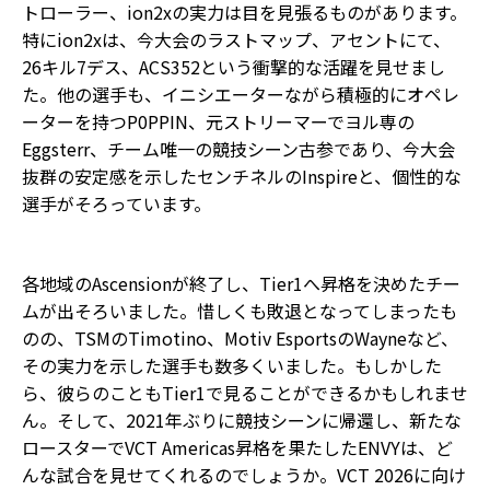
トローラー、ion2xの実力は目を見張るものがあります。
特にion2xは、今大会のラストマップ、アセントにて、
26キル7デス、ACS352という衝撃的な活躍を見せまし
た。他の選手も、イニシエーターながら積極的にオペレ
ーターを持つP0PPIN、元ストリーマーでヨル専の
Eggsterr、チーム唯一の競技シーン古参であり、今大会
抜群の安定感を示したセンチネルのInspireと、個性的な
選手がそろっています。
各地域のAscensionが終了し、Tier1へ昇格を決めたチー
ムが出そろいました。惜しくも敗退となってしまったも
のの、TSMのTimotino、Motiv EsportsのWayneなど、
その実力を示した選手も数多くいました。もしかした
ら、彼らのこともTier1で見ることができるかもしれませ
ん。そして、2021年ぶりに競技シーンに帰還し、新たな
ロースターでVCT Americas昇格を果たしたENVYは、ど
んな試合を見せてくれるのでしょうか。VCT 2026に向け