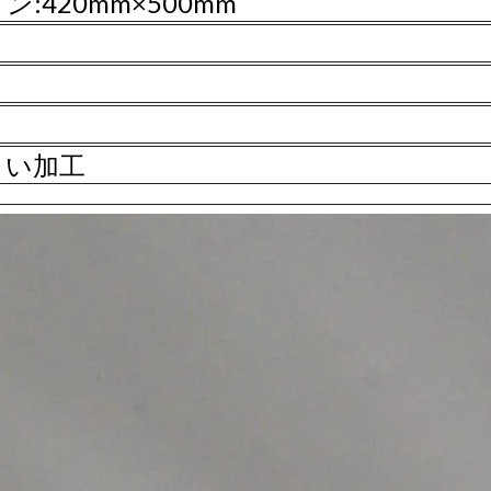
:420mm×500mm
くい加工