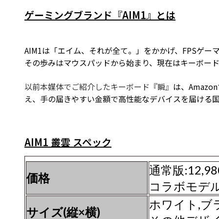
ゲーミングブランド『AIM1』とは
AIM1は「エイム、それが全て――。」をかかげ、FPS
その歩みはマウスパッドから始まり、現在はキーボー
以前本媒体でご紹介したキーボード『瞬』
は、Amaz
え、手の届きやすい金額で高性能なデバイスを届ける
AIM1 叢雲 スペック
通常版:12,
価格
コラボモデル:
ホワイト,ブラ
サイズ(縦×横)