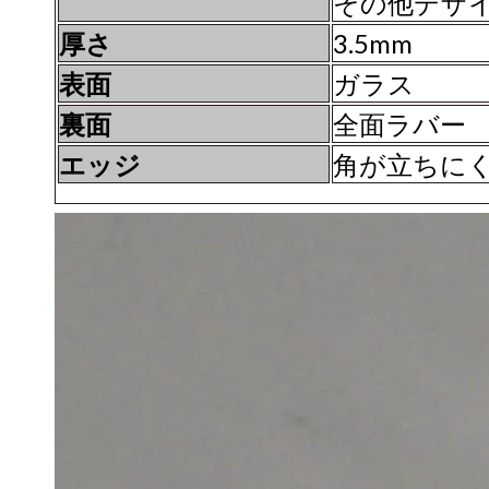
その他デザイン
厚さ
3.5mm
表面
ガラス
裏面
全面ラバー
エッジ
角が立ちに