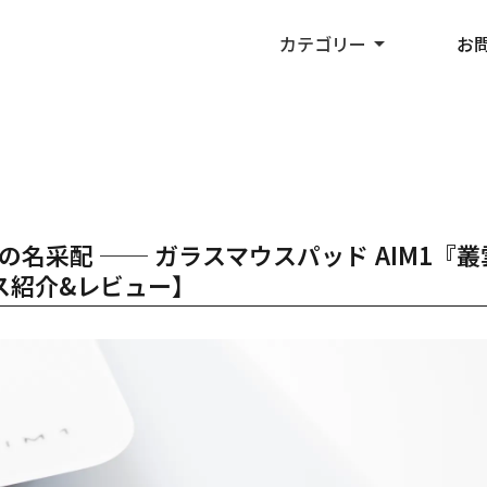
カテゴリー
arrow_drop_up
お
名采配 ── ガラスマウスパッド AIM1『叢
ス紹介&レビュー】