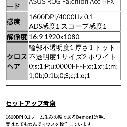
ASUS ROG Falchion Ace HFX
ード
1600DPI/4000Hz 0.1
感度
ADS感度1 スコープ感度1
解像度
16:9 1920x1080
輪郭不透明度1 厚さ1 ドット
クロス
不透明度1 サイズ2 ホワイト
ヘア
0;s;1;P;u;0000FFFF;o;1;d;1;m;
1;0b;0;1b;0;S;c;1;o;1
セットアップ考察
1600DPI 0.1ブーム生みの親であるDemon1選手。
実は
とても力んで
マウスを操作しています。