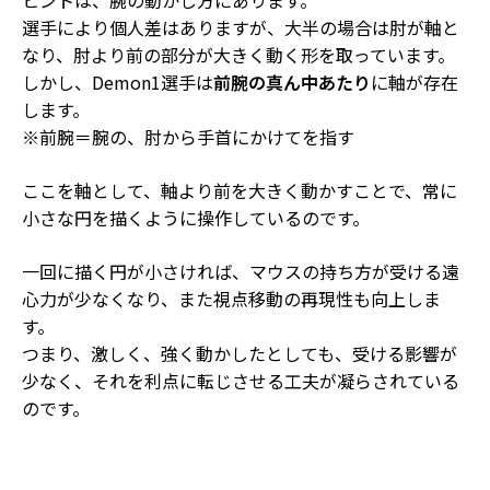
ヒントは、
腕の動かし方
にあります。
選手により個人差はありますが、大半の場合は肘が軸と
なり、肘より前の部分が大きく動く形を取っています。
しかし、Demon1選手は
前腕の真ん中あたり
に軸が存在
します。
※前腕＝腕の、肘から手首にかけてを指す
ここを軸として、軸より前を大きく動かすことで、常に
小さな円を描くように操作しているのです。
一回に描く円が小さければ、
マウスの持ち方が受ける遠
心力が少なく
なり、また
視点移動の再現性も向上
しま
す。
つまり、激しく、強く動かしたとしても、受ける影響が
少なく、それを利点に転じさせる工夫が凝らされている
のです。