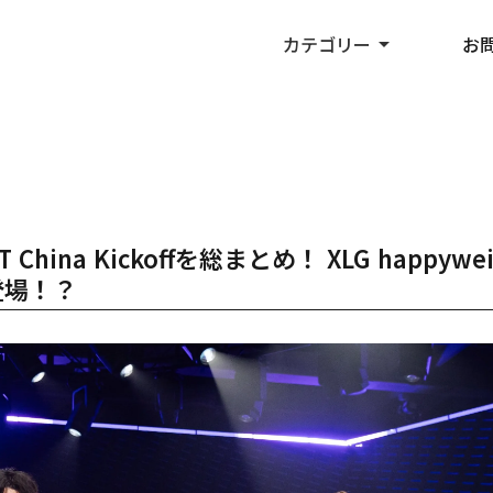
カテゴリー
arrow_drop_up
お
 China Kickoffを総まとめ！ XLG happyw
が登場！？