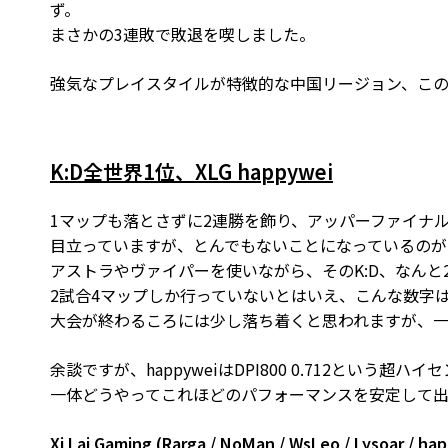
ず。
まさかの3連敗で敗退を喫しました。
強気なプレイスタイルが特徴的な中国リージョン、こ
K:D全世界1位、XLG happywei
1マップも落とさずに2連勝を飾り、アッパーファイナルに
目立っていますが、とんでもないことになっているのがha
アストラやヴァイパーを使いながら、そのK:D、なんと2
2試合4マップしか行っていないとはいえ、こんな数字
大会が終わるころには少し落ち着くと思われますが、
余談ですが、happyweiはDPI800 0.712という超ハイ
一体どうやってこれほどのパフォーマンスを安定して
Xi Lai Gaming (Rarga / NoMan / WsLeo / Lysoar / ha