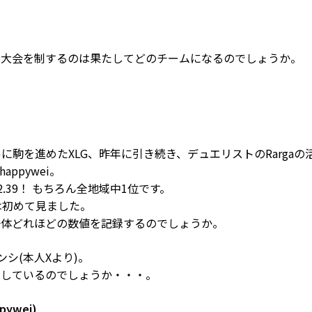
の大会を制するのは果たしてどのチームになるのでしょうか。
駒を進めたXLG、昨年に引き続き、デュエリストのRargaの
ppywei。
.39！ もちろん全地域中1位です。
は初めて見ました。
一体どれほどの数値を記録するのでしょうか。
センシ(本人Xより)。
出しているのでしょうか・・・。
ppywei)