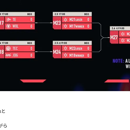
xと
上がら