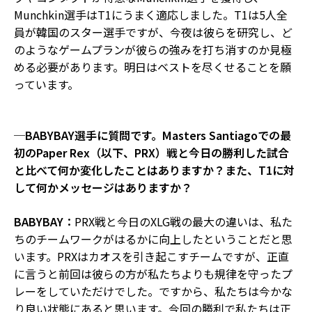
Munchkin選手はT1にうまく適応しました。T1は5人全
員が韓国のスター選手ですが、今夜は彼らを研究し、ど
のようなゲームプランが彼らの強みを打ち消すのか見極
める必要があります。明日はベストを尽くせることを願
っています。
─BABYBAY選手に質問です。Masters Santiagoでの最
初のPaper Rex（以下、PRX）戦と今日の勝利した試合
と比べて何か変化したことはありますか？また、T1に対
して何かメッセージはありますか？
BABYBAY：
PRX戦と今日のXLG戦の最大の違いは、私た
ちのチームワークがはるかに向上したということだと思
います。PRXはカオスを引き起こすチームですが、正直
に言うと前回は彼らの方が私たちよりも規律を守ったプ
レーをしていただけでした。ですから、私たちは今かな
り良い状態にあると思います。今回の勝利で私たちは正