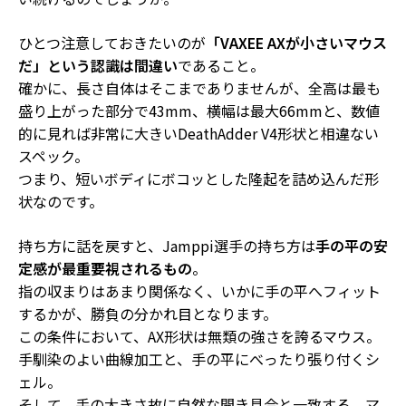
ひとつ注意しておきたいのが
「VAXEE AXが小さいマウス
だ」という認識は間違い
であること。
確かに、長さ自体はそこまでありませんが、全高は最も
盛り上がった部分で
43mm
、横幅は
最大66mm
と、数値
的に見れば
非常に大きいDeathAdder V4形状と相違ない
スペック
。
つまり、
短いボディにボコッとした隆起を詰め込んだ形
状
なのです。
持ち方に話を戻すと、Jamppi選手の持ち方は
手の平の安
定感が最重要視されるもの
。
指の収まりはあまり関係なく、いかに手の平へフィット
するかが、勝負の分かれ目となります。
この条件において、
AX形状は無類の強さを誇るマウス
。
手馴染のよい曲線加工と、手の平にべったり張り付くシ
ェル。
そして、手の大きさ故に自然な開き具合と一致する、マ