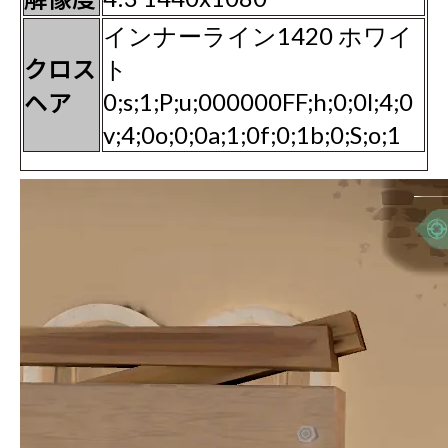
インナーライン1420 ホワイ
クロス
ト
ヘア
0;s;1;P;u;000000FF;h;0;0l;4;0
v;4;0o;0;0a;1;0f;0;1b;0;S;o;1