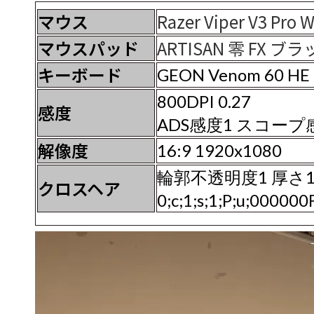
マウス
Razer Viper V3 Pro 
マウスパッド
ARTISAN 零 FX ブ
キーボード
GEON Venom 60 HE
800DPI 0.27
感度
ADS感度1 スコープ
解像度
16:9 1920x1080
輪郭不透明度1 厚さ
クロスヘア
0;c;1;s;1;P;u;000000