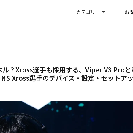
カテゴリー
arrow_drop_up
お
レベル？Xross選手も採用する、Viper V3 Pro
S Xross選手のデバイス・設定・セットア