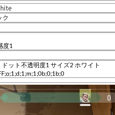
White
ラック
感度1
1 ドット不透明度1 サイズ2 ホワイト
FF;o;1;d;1;m;1;0b;0;1b;0