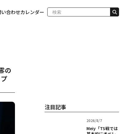
問い合わせ
カレンダー
と零の
ップ
注目記事
2026/8/7
Meiy「TS戦では
基本的にオペレ