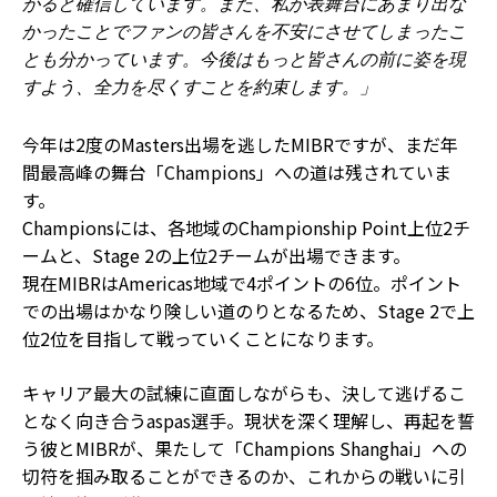
がると確信しています。また、私が表舞台にあまり出な
かったことでファンの皆さんを不安にさせてしまったこ
とも分かっています。今後はもっと皆さんの前に姿を現
すよう、全力を尽くすことを約束します。」
今年は2度のMasters出場を逃したMIBRですが、まだ年
間最高峰の舞台「Champions」への道は残されていま
す。
Championsには、各地域のChampionship Point上位2チ
ームと、Stage 2の上位2チームが出場できます。
現在MIBRはAmericas地域で4ポイントの6位。ポイント
での出場はかなり険しい道のりとなるため、Stage 2で上
位2位を目指して戦っていくことになります。
キャリア最大の試練に直面しながらも、決して逃げるこ
となく向き合うaspas選手。現状を深く理解し、再起を誓
う彼とMIBRが、果たして「Champions Shanghai」への
切符を掴み取ることができるのか、これからの戦いに引