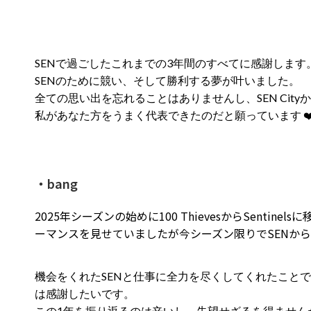
SENで過ごしたこれまでの3年間のすべてに感謝します
SENのために競い、そして勝利する夢が叶いました。
全ての思い出を忘れることはありませんし、SEN Cit
私があなた方をうまく代表できたのだと願っています ❤
・bang
2025年シーズンの始めに100 ThievesからSent
ーマンスを見せていましたが今シーズン限りでSENか
機会をくれたSENと仕事に全力を尽くしてくれたこと
は感謝したいです。
この1年を振り返るのは辛いし、失望せざるを得ません