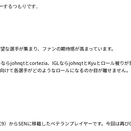
レーするつもりです。
有望な選手が集まり、ファンの期待感が高まっています。
ohnqtとcortezia、IGLならjohnqtとKyuとロール被り
に向けて各選手がどのようなロールになるのか目が離せません。
（以下、C9）からSENに移籍したベテランプレイヤーです。今回は再び