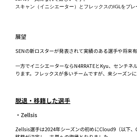
スキャン（イニシエーター）とフレックスのIGLをプ
展望
SENの新ロスターが発表されて実績のある選手や将来
一方でイニシエーターならN4RRATEとKyu、センチネルならj
ります。フレックスが多いチームですが、来シーズン
脱退・移籍した選手
・Zellsis
Zellsis選手は2024年シーズンの初めにCloud9
移籍が決定し、古巣への復帰となりました。