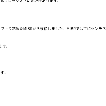
するフレックスさに定評があります。
ベスト6にまで上り詰めたMIBRから移籍しました。MIBRでは主にセンチ
ます。
です。