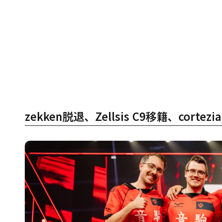
zekken脱退、Zellsis C9移籍、corte