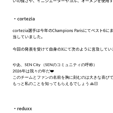
いの強さや、イニシエーターやヨル、オーメンを使用
・cortezia
cortezia選手は今年のChampions Parisにて
当していました。
今回の発表を受けて自身のXにて次のように言及してい
やあ、SEN City （SENのコミュニティの呼称）
2026年は我々の年だ❤️
このチームとファンの名前を胸に刻むのは大きな喜び
もっと私のことを知ってもらえるでしょう 🙏🏻
・reduxx