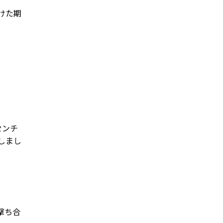
向けた期
センチ
しまし
撃ち合