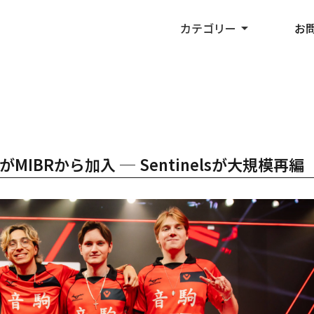
カテゴリー
arrow_drop_up
お
ziaがMIBRから加入 ─ Sentinelsが大規模再編