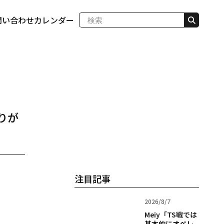
問い合わせ
カレンダー
りが
注目記事
2026/8/7
Meiy「TS戦では
基本的にオペレ