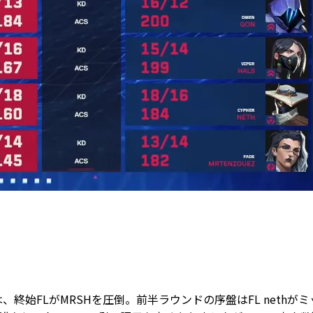
終始FLがMRSHを圧倒。前半ラウンドの序盤はFL nethがミ