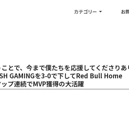
カテゴリー
arrow_drop_up
お
いうことで、今まで僕たちを応援してくださりあ
GAMINGを3-0で下してRed Bull Home
は3マップ連続でMVP獲得の大活躍