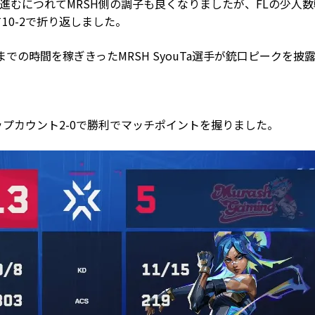
進むにつれてMRSH側の調子も良くなりましたが、FLの少人
10-2で折り返しました。
での時間を稼ぎきったMRSH SyouTa選手が銃口ピークを披
ップカウント2-0で勝利でマッチポイントを握りました。