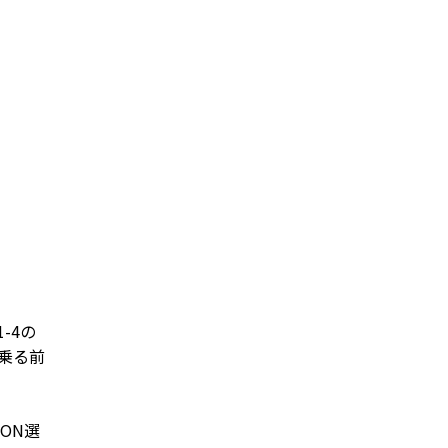
-4の
に乗る前
ON選