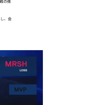
数戦の強
露し、会