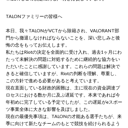
TALONファミリーの皆様へ
本日、我々TALONがVCTから除籍され、VALORANT部
門から撤退しなければならないことを、深い悲しみと後
悔の念をもってお伝えします。
私たちはRiotの決定を全面的に受け入れ、過去1ヶ月にわ
たって未解決の問題に対処するために継続的な協力をい
ただいたことに感謝しています。これらの問題は解決で
きると確信していますが、Riotの判断を理解、尊重し、
この方針で進める必要があると考えています。
現在直面している財政的困難は、主に現在の資金調達プ
ロセスにおける数か月に及ぶ遅延です。本来であれば今
年初めに完了している予定でしたが、この遅延がeスポー
ツ事業全体に大きな影響を及ぼしました。
現在の最優先事項は、TALONの才能ある選手たちが、来
季に向けて新たなチームのもとで競技を続けられるよう