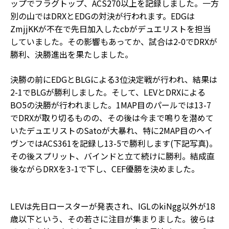
ップでフラグトップ、ACS270以上を記録しました。一方
別の山ではDRXとEDGの対決が行われます。EDGは
ZmjjKKが不在で先日加入したcbがデュエリストを担当
していました。その影響もあってか、試合は2-0でDRXが
勝利、決勝進出を果たしました。
決勝の前にEDGとBLGによる3位決定戦が行われ、結果は
2-1でBLGが勝利しました。そして、LEVとDRXによる
BO5の決勝が行われました。1MAP目のパールでは13-7
でDRXが取り切るものの、その後は今まで鳴りを潜めて
いたデュエリストのSatoが大暴れ、特に2MAP目のヘイ
ヴンではACS361を記録し13-5で勝利します(下記写真)。
その後スプリット、バインドと立て続けに勝利。結成直
後ながらDRXを3-1で下し、CEF優勝を決めました。
LEVは先日ロースターが発表され、IGLのkiNgg以外が18
歳以下という、その若さに注目が集まりました。彼らは