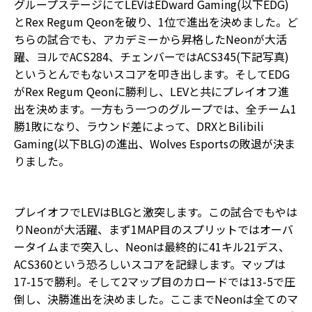
グループステージにてLEVはEDward Gaming(以下EDG)
とRex Regum Qeonを破り、1位で進出を決めました。ど
ちらの試合でも、アカデミーから昇格したNeonが大活
躍、ヨルでACS284、チェンバーではACS345(下記写真)
というとんでもないスコアを叩き出します。そしてEDG
がRex Regum Qeonに勝利し、LEVと共にプレイオフ進
出を決めます。一方もう一つのグループでは、全チーム1
勝1敗になり、ラウンド差によって、DRXとBilibili
Gaming(以下BLG)の進出、Wolves Esportsの敗退が決ま
りました。
プレイオフでLEVはBLGと激突します。この試合でもやは
りNeonが大活躍、まず1MAP目のスプリットではオーバ
ータイムまで突入し、Neonは最終的に41キル21デス、
ACS360という恐ろしいスコアを記録します。マップは
17-15で勝利。そして2マップ目のカロードでは13-5で圧
倒し、決勝進出を決めました。ここまでNeonは全てのマ