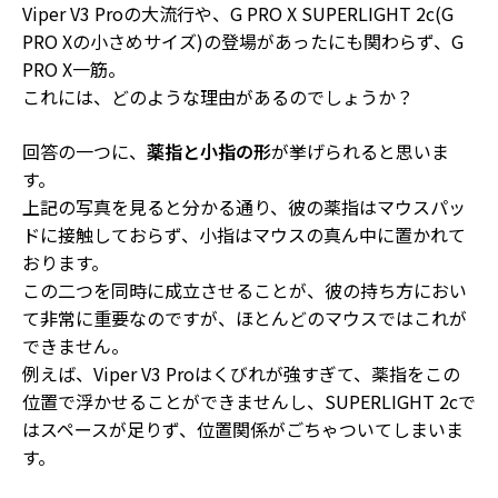
Viper V3 Proの大流行
や、
G PRO X SUPERLIGHT 2c(G
PRO Xの小さめサイズ)の登場
があったにも関わらず、G
PRO X一筋。
これには、どのような理由があるのでしょうか？
回答の一つに、
薬指と小指の形
が挙げられると思いま
す。
上記の写真を見ると分かる通り、彼の薬指はマウスパッ
ドに接触しておらず、小指はマウスの真ん中に置かれて
おります。
この二つを同時に成立させること
が、彼の持ち方におい
て非常に重要なのですが、ほとんどのマウスではこれが
できません。
例えば、Viper V3 Proはくびれが強すぎて、薬指をこの
位置で浮かせることができませんし、SUPERLIGHT 2cで
はスペースが足りず、位置関係がごちゃついてしまいま
す。