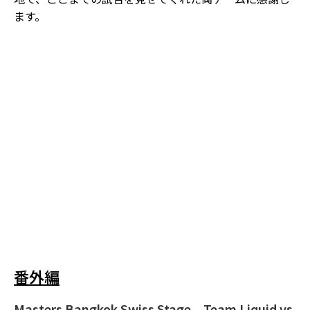
ます。
番外編
Masters Bangkok Swiss Stage
Team Liquid vs