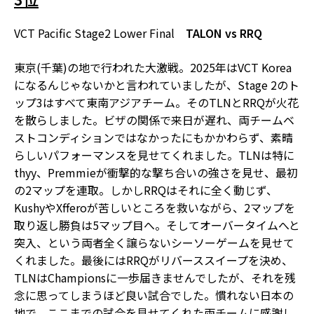
VCT Pacific Stage2 Lower Final
TALON vs RRQ
東京(千葉)の地で行われた大激戦。2025年はVCT Korea
になるんじゃないかと言われていましたが、Stage 2のト
ップ3はすべて東南アジアチーム。そのTLNとRRQが火花
を散らしました。ビザの関係で来日が遅れ、両チームベ
ストコンディションではなかったにもかかわらず、素晴
らしいパフォーマンスを見せてくれました。TLNは特に
thyy、Premmieが衝撃的な撃ち合いの強さを見せ、最初
の2マップを連取。しかしRRQはそれに全く動じず、
KushyやXfferoが苦しいところを救いながら、2マップを
取り返し勝負は5マップ目へ。そしてオーバータイムへと
突入、という両者全く譲らないシーソーゲームを見せて
くれました。最後にはRRQがリバーススイープを決め、
TLNはChampionsに一歩届きませんでしたが、それを残
念に思ってしまうほど良い試合でした。慣れない日本の
地で、ここまでの試合を見せてくれた両チームに感謝し